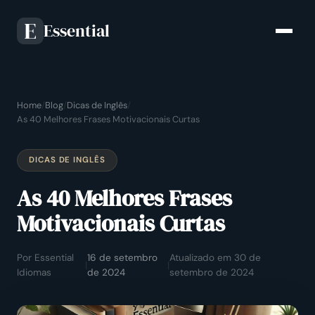
Essential
E
Home
/
Blog
/
Dicas de Inglês
/
As 40 Melhores Frases Motivacionais Curtas
DICAS DE INGLÊS
As 40 Melhores Frases
Motivacionais Curtas
Por Essential
16 de setembro
Atualizado em 30 de
|
|
Idiomas
de 2024
setembro de 2024