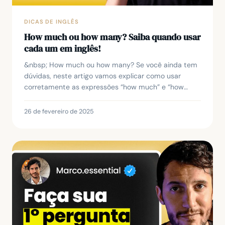
DICAS DE INGLÊS
How much ou how many? Saiba quando usar
cada um em inglês!
&nbsp; How much ou how many? Se você ainda tem
dúvidas, neste artigo vamos explicar como usar
corretamente as expressões “how much” e “how
many” em inglês para fazer perguntas sobre
quantidades. Ao...
26 de fevereiro de 2025