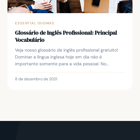
ESSENTIAL IDIOMAS
Glossário de Inglês Profissional: Principal
Vocabulário
Veja nosso glossário de inglês profissional gratuito!
Dominar a língua inglesa hoje em dia não é
importante somente para a vida pessoal. No
mercado de trabalho, o conhecimento do inglês pode
ser a ...
8 de dezembro de 2021