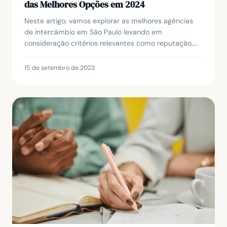
das Melhores Opções em 2024
Neste artigo, vamos explorar as melhores agências
de intercâmbio em São Paulo levando em
consideração critérios relevantes como reputação,
atendimento e custo-benefício. Escolher a empresa
certa pa...
15 de setembro de 2023