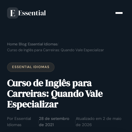
Essential
E
Home
/
Blog
/
Essential Idiomas
/
Curso de Inglês para Carreiras: Quando Vale Especializar
ESSENTIAL IDIOMAS
Curso de Inglês para
Carreiras: Quando Vale
Especializar
Por Essential
28 de setembro
Atualizado em 2 de maio
|
|
Idiomas
de 2021
de 2026