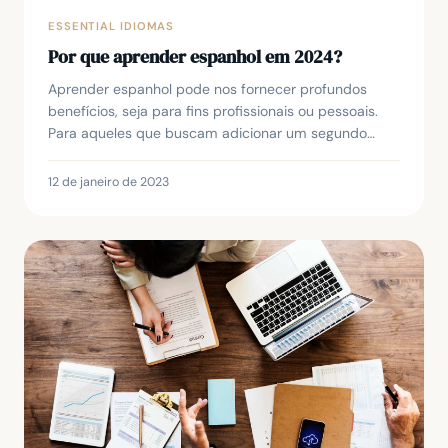
ESSENTIAL IDIOMAS
Por que aprender espanhol em 2024?
Aprender espanhol pode nos fornecer profundos
benefícios, seja para fins profissionais ou pessoais.
Para aqueles que buscam adicionar um segundo
idioma à sua bagagem de habilidades, o espanhol é
um...
12 de janeiro de 2023