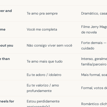
ever and
Te amo pra sempre
Dramático, cas
Filme Jerry Mag
 me
Você me completa
de novela
Forte demais —
thout you
Não consigo viver sem você
cuidado
e than
Intenso, geralm
Te amo mais que tudo
família/parceiro
Eu te adoro / idolatro
Mais formal, soa
Eu te valorizo / amo
Formal, votos 
profundamente
heels for
Estou perdidamente
Romântico clic
apaixonado(a)