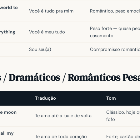
world to
Você é tudo pra mim
Romântico, peso emoci
Peso forte — quase pe
rything
Você é meu tudo
casamento
Sou seu(a)
Compromisso românti
s / Dramáticos / Românticos Pes
Tradução
Tom
the moon
Clássico, hoje q
Te amo até a lua e de volta
fofo
 all my
Te amo de todo coração
Forte, cartão de