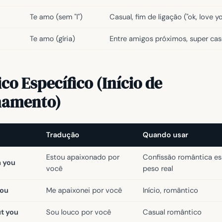
Te amo (sem "I")
Casual, fim de ligação ("ok, love yo
Te amo (gíria)
Entre amigos próximos, super cas
o Específico (Início de
namento)
Tradução
Quando usar
Estou apaixonado por
Confissão romântica es
h you
você
peso real
you
Me apaixonei por você
Início, romântico
ut you
Sou louco por você
Casual romântico