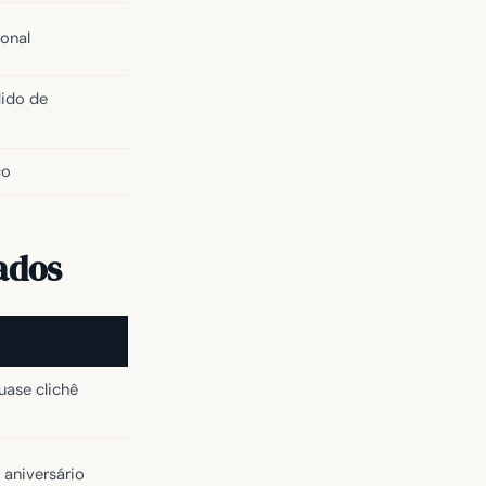
onal
dido de
co
ados
uase clichê
 aniversário