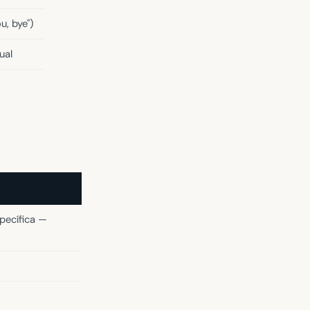
u, bye")
ual
pecífica —