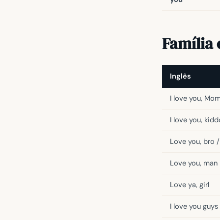
Família
Inglês
I love you, Mo
I love you, kidd
Love you, bro /
Love you, man
Love ya, girl
I love you guys