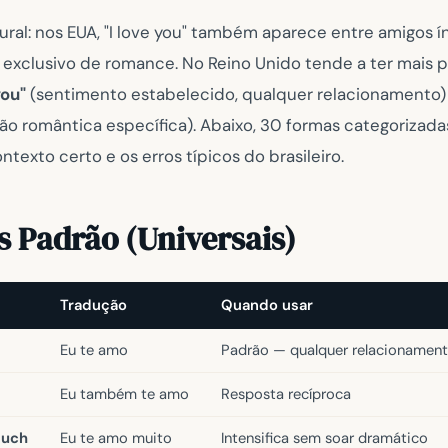
ural: nos EUA,
"I love you"
também aparece entre amigos ín
é exclusivo de romance. No Reino Unido tende a ter mais 
you"
(sentimento estabelecido, qualquer relacionamento
ão romântica específica). Abaixo, 30 formas categorizada
ntexto certo e os erros típicos do brasileiro.
s Padrão (Universais)
Tradução
Quando usar
Eu te amo
Padrão — qualquer relacionament
Eu também te amo
Resposta recíproca
much
Eu te amo muito
Intensifica sem soar dramático