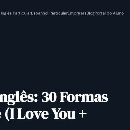
Inglês Particular
Espanhol Particular
Empresas
Blog
Portal do Aluno
nglês: 30 Formas
 (I Love You +