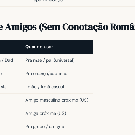
 e Amigos (Sem Conotação Româ
Quando usar
m / Dad
Pra mãe / pai (universal)
o
Pra criança/sobrinho
 sis
Irmão / irmã casual
Amigo masculino próximo (US)
Amiga próxima (US)
Pra grupo / amigos