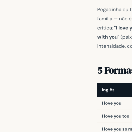
Pegadinha cult
família — não 
crítica:
"I love 
with you"
(paix
intensidade, co
5 Forma
Inglês
I love you
I love you too
I love you so 