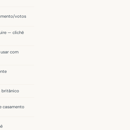
amento/votos
uire — clichê
 usar com
ente
 britânico
de casamento
hê