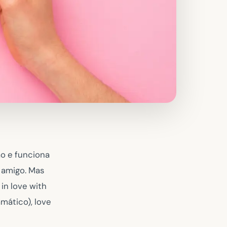
ão e funciona
 amigo. Mas
 in love with
amático),
love