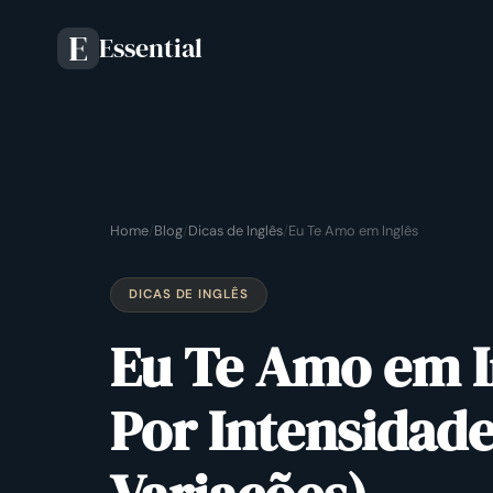
Essential
E
Home
/
Blog
/
Dicas de Inglês
/
Eu Te Amo em Inglês
DICAS DE INGLÊS
Eu Te Amo em I
Por Intensidade