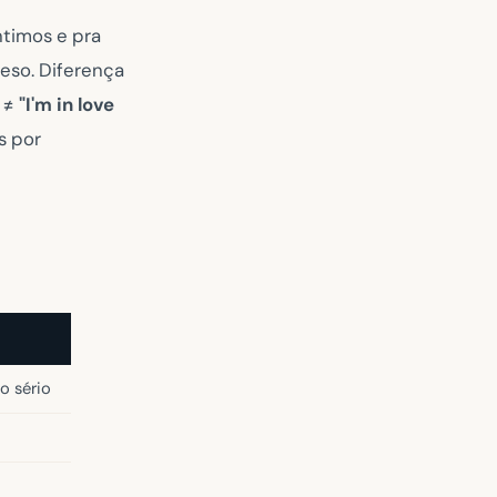
timos e pra
peso. Diferença
) ≠
"I'm in love
s por
o sério