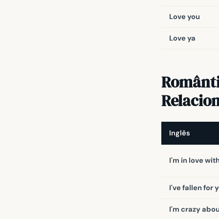
Love you
Love ya
Romântic
Relacio
Inglês
I'm in love wit
I've fallen for 
I'm crazy abo