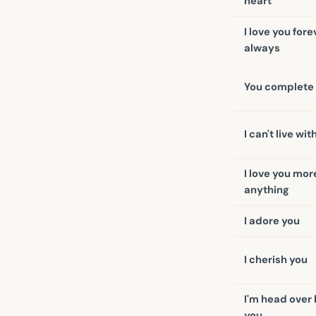
heart
I love you for
always
You complete
I can't live wi
I love you mor
anything
I adore you
I cherish you
I'm head over 
you