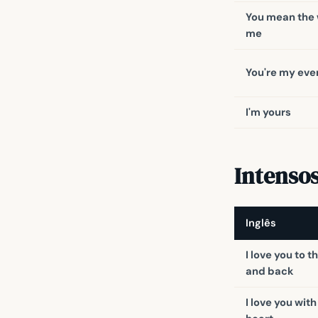
You mean the 
me
You're my eve
I'm yours
Intenso
Inglês
I love you to 
and back
I love you with