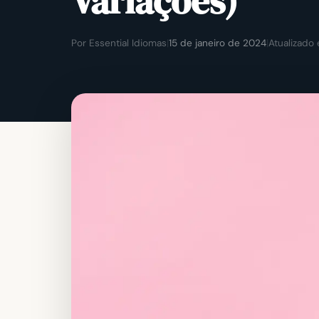
Variações)
Por Essential Idiomas
|
15 de janeiro de 2024
|
Atualizado