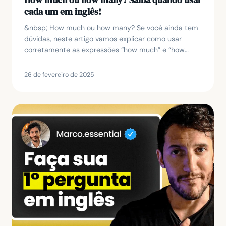
cada um em inglês!
&nbsp; How much ou how many? Se você ainda tem
dúvidas, neste artigo vamos explicar como usar
corretamente as expressões “how much” e “how
many” em inglês para fazer perguntas sobre
quantidades. Ao...
26 de fevereiro de 2025