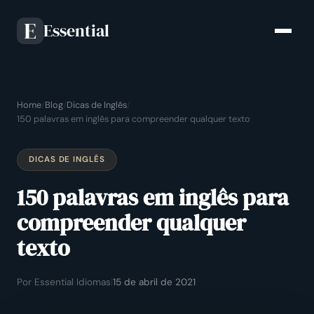
Essential
E
Home
/
Blog
/
Dicas de Inglês
/
150 palavras em inglês para compreender qualquer texto
DICAS DE INGLÊS
150 palavras em inglês para
compreender qualquer
texto
Por Essential Idiomas
|
15 de abril de 2021