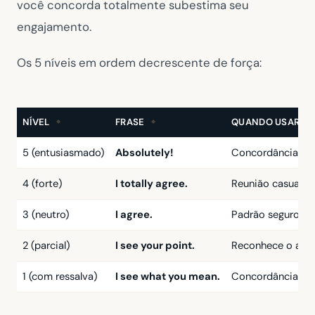
você concorda totalmente subestima seu
engajamento.
Os 5 níveis em ordem decrescente de força:
NÍVEL
FRASE
QUANDO USAR
5 (entusiasmado)
Absolutely!
Concordância tot
4 (forte)
I totally agree.
Reunião casual de
3 (neutro)
I agree.
Padrão seguro. F
2 (parcial)
I see your point.
Reconhece o arg
1 (com ressalva)
I see what you mean.
Concordância míni