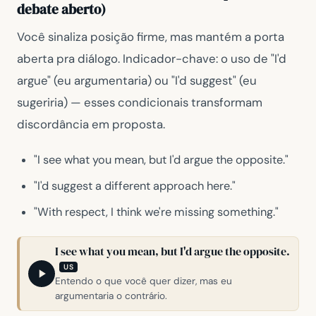
debate aberto)
Você sinaliza posição firme, mas mantém a porta
aberta pra diálogo. Indicador-chave: o uso de
"I'd
argue"
(eu argumentaria) ou
"I'd suggest"
(eu
sugeriria) — esses condicionais transformam
discordância em proposta.
"I see what you mean, but I'd argue the opposite."
"I'd suggest a different approach here."
"With respect, I think we're missing something."
I see what you mean, but I'd argue the opposite.
US
Entendo o que você quer dizer, mas eu
argumentaria o contrário.