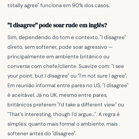
totally agree"
funciona em 90% dos casos.
"I disagree" pode soar rude em inglês?
Sim, dependendo do tom e contexto.
"I disagree"
direto, sem softener, pode soar agressivo —
principalmente em ambiente britânico ou
conversa com chefe/cliente. Suavize com:
"I see
your point, but I disagree"
ou
"I'm not sure I agree"
.
Em reunião informal entre pares no US,
"I disagree"
é aceitável. Já no UK, mesmo entre pares,
britânicos preferem
"I'd take a different view"
ou
"That's interesting, though I'd argue..."
. A regra é
simples: quanto mais formal o ambiente, mais
softener antes do
"disagree"
.