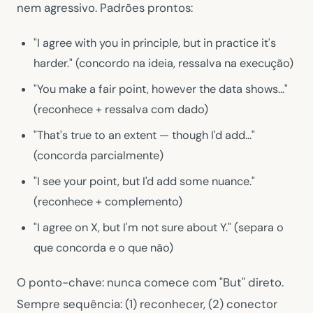
nem agressivo. Padrões prontos:
"I agree with you in principle, but in practice it's
harder."
(concordo na ideia, ressalva na execução)
"You make a fair point, however the data shows..."
(reconhece + ressalva com dado)
"That's true to an extent — though I'd add..."
(concorda parcialmente)
"I see your point, but I'd add some nuance."
(reconhece + complemento)
"I agree on X, but I'm not sure about Y."
(separa o
que concorda e o que não)
O ponto-chave: nunca comece com
"But"
direto.
Sempre sequência: (1) reconhecer, (2) conector