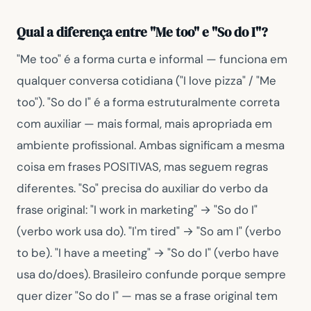
Qual a diferença entre "Me too" e "So do I"?
"Me too"
é a forma curta e informal — funciona em
qualquer conversa cotidiana (
"I love pizza" / "Me
too"
).
"So do I"
é a forma estruturalmente correta
com auxiliar — mais formal, mais apropriada em
ambiente profissional. Ambas significam a mesma
coisa em frases POSITIVAS, mas seguem regras
diferentes.
"So"
precisa do auxiliar do verbo da
frase original:
"I work in marketing"
→
"So do I"
(verbo work usa do).
"I'm tired"
→
"So am I"
(verbo
to be).
"I have a meeting"
→
"So do I"
(verbo have
usa do/does). Brasileiro confunde porque sempre
quer dizer
"So do I"
— mas se a frase original tem