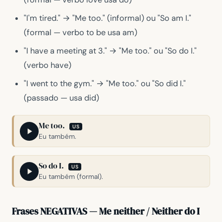
"I'm tired."
→
"Me too."
(informal) ou
"So am I."
(formal — verbo
to be
usa
am
)
"I have a meeting at 3."
→
"Me too."
ou
"So do I."
(verbo
have
)
"I went to the gym."
→
"Me too."
ou
"So did I."
(passado — usa
did
)
Me too.
US
Eu também.
So do I.
US
Eu também (formal).
Frases NEGATIVAS — Me neither / Neither do I