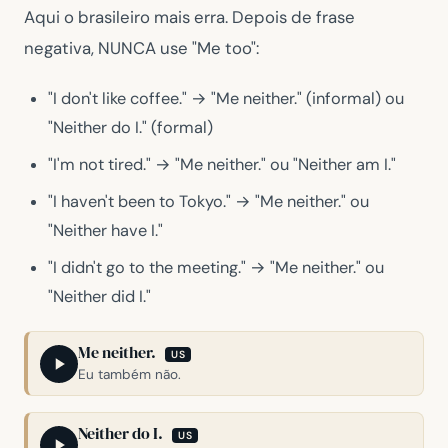
Aqui o brasileiro mais erra. Depois de frase
negativa, NUNCA use
"Me too"
:
"I don't like coffee."
→
"Me neither."
(informal) ou
"Neither do I."
(formal)
"I'm not tired."
→
"Me neither."
ou
"Neither am I."
"I haven't been to Tokyo."
→
"Me neither."
ou
"Neither have I."
"I didn't go to the meeting."
→
"Me neither."
ou
"Neither did I."
Me neither.
US
Eu também não.
Neither do I.
US