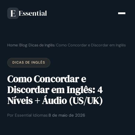
Essential
E
Home
/
Blog
/
Dicas de Inglês
/
Como Concordar e Discordar em Inglês
DICAS DE INGLÊS
Como Concordar e
Discordar em Inglês: 4
Níveis + Áudio (US/UK)
Por Essential Idiomas
|
8 de maio de 2026