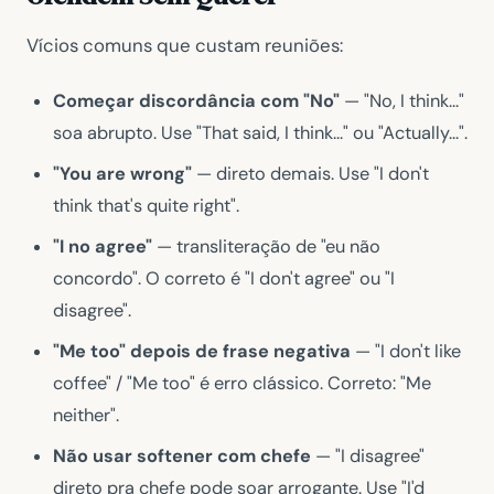
Vícios comuns que custam reuniões:
Começar discordância com "No"
—
"No, I think..."
soa abrupto. Use
"That said, I think..."
ou
"Actually..."
.
"You are wrong"
— direto demais. Use
"I don't
think that's quite right"
.
"I no agree"
— transliteração de "eu não
concordo". O correto é
"I don't agree"
ou
"I
disagree"
.
"Me too" depois de frase negativa
—
"I don't like
coffee" / "Me too"
é erro clássico. Correto:
"Me
neither"
.
Não usar softener com chefe
—
"I disagree"
direto pra chefe pode soar arrogante. Use
"I'd