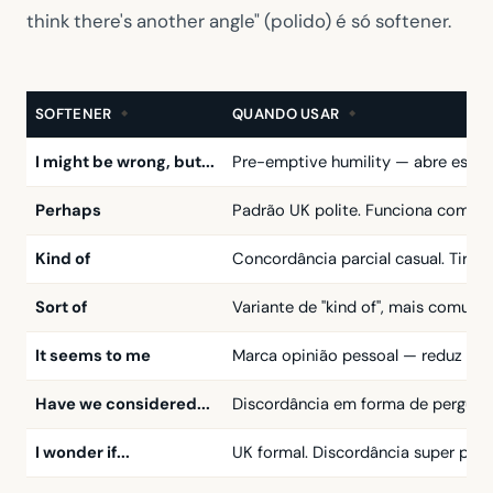
think there's another angle"
(polido) é só softener.
SOFTENER
QUANDO USAR
I might be wrong, but...
Pre-emptive humility — abre espaço
Perhaps
Padrão UK polite. Funciona como tal
Kind of
Concordância parcial casual. Tira i
Sort of
Variante de "kind of", mais comum 
It seems to me
Marca opinião pessoal — reduz tom
Have we considered...
Discordância em forma de pergunta
I wonder if...
UK formal. Discordância super poli