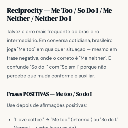
Reciprocity — Me Too / So Do I / Me
Neither / Neither Do I
Talvez o erro mais frequente do brasileiro
intermediário. Em conversa cotidiana, brasileiro
joga
"Me too"
em qualquer situação — mesmo em
frase negativa, onde o correto é
"Me neither"
. E
confunde
"So do I"
com
"So am I"
porque não
percebe que muda conforme o auxiliar.
Frases POSITIVAS — Me too / So do I
Use depois de afirmações positivas:
"I love coffee."
→
"Me too."
(informal) ou
"So do I."
(formal — verbo
love
usa
do
)