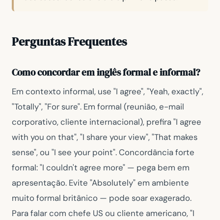
Perguntas Frequentes
Como concordar em inglês formal e informal?
Em contexto informal, use
"I agree"
,
"Yeah, exactly"
,
"Totally"
,
"For sure"
. Em formal (reunião, e-mail
corporativo, cliente internacional), prefira
"I agree
with you on that"
,
"I share your view"
,
"That makes
sense"
, ou
"I see your point"
. Concordância forte
formal:
"I couldn't agree more"
— pega bem em
apresentação. Evite
"Absolutely"
em ambiente
muito formal britânico — pode soar exagerado.
Para falar com chefe US ou cliente americano,
"I