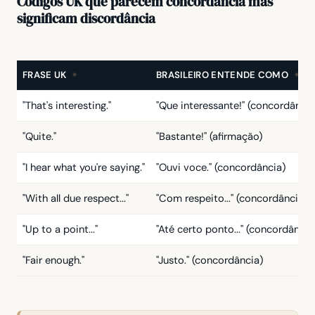
Códigos UK que parecem concordância mas
significam discordância
FRASE UK
BRASILEIRO ENTENDE COMO
"That's interesting."
"Que interessante!" (concordância
"Quite."
"Bastante!" (afirmação)
"I hear what you're saying."
"Ouvi voce." (concordância)
"With all due respect..."
"Com respeito..." (concordância r
"Up to a point..."
"Até certo ponto..." (concordância
"Fair enough."
"Justo." (concordância)