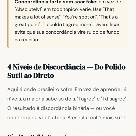
Concordância forte sem soar fake:
em vez de
"Absolutely!"
em todo tópico, varie. Use
"That
makes a lot of sense"
,
"You're spot on"
,
"That's a
great point"
,
"I couldn't agree more"
. Diversificar
evita que sua concordância vire ruído de fundo
na reunião.
4 Níveis de Discordância — Do Polido
Sutil ao Direto
Aqui é onde brasileiro sofre. Em vez de aprender 4
níveis, a maioria sabe só dois:
"I agree"
e
"I disagree"
.
O resultado é discordância binária — ou você
concorda ou você ataca. A escala real é mais sutil.