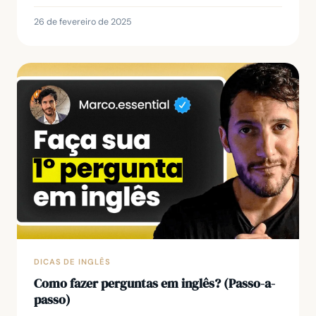
many” em inglês para fazer perguntas sobre
quantidades. Ao...
26 de fevereiro de 2025
DICAS DE INGLÊS
Como fazer perguntas em inglês? (Passo-a-
passo)