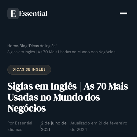
Essential
E
Home
/
Blog
/
Dicas de Inglês
/
Siglas em Inglês | As 70 Mais Usadas no Mundo dos Negócios
DICAS DE INGLÊS
Siglas em Inglês | As 70 Mais
Usadas no Mundo dos
Negócios
Por Essential
2 de julho de
Atualizado em 21 de fevereiro
|
|
Idiomas
2021
de 2024