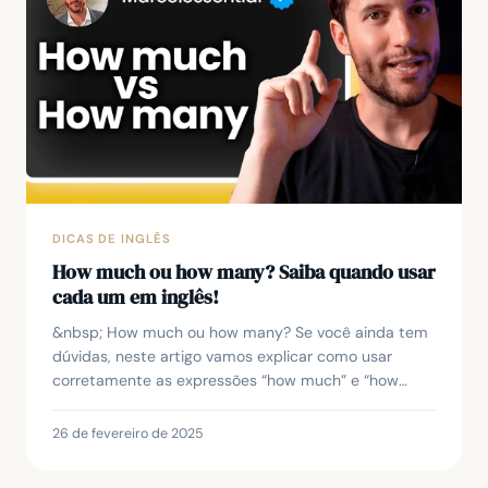
DICAS DE INGLÊS
How much ou how many? Saiba quando usar
cada um em inglês!
&nbsp; How much ou how many? Se você ainda tem
dúvidas, neste artigo vamos explicar como usar
corretamente as expressões “how much” e “how
many” em inglês para fazer perguntas sobre
quantidades. Ao...
26 de fevereiro de 2025