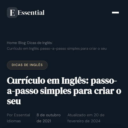
Essential
E
Home
/
Blog
/
Dicas de Inglês
/
Currículo em Inglês: passo-a-passo simples para criar o seu
DICAS DE INGLÊS
Currículo em Inglês: passo-
a-passo simples para criar o
seu
Por Essential
8 de outubro
Atualizado em 20 de
|
|
Idiomas
de 2021
fevereiro de 2024