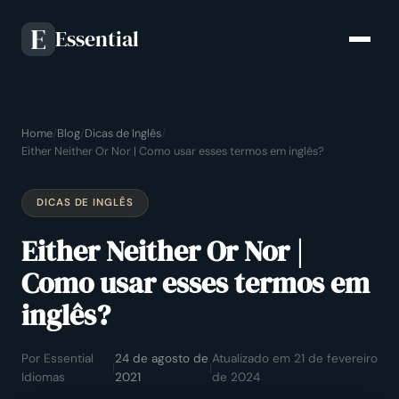
Essential
E
Home
/
Blog
/
Dicas de Inglês
/
Either Neither Or Nor | Como usar esses termos em inglês?
DICAS DE INGLÊS
Either Neither Or Nor |
Como usar esses termos em
inglês?
Por Essential
24 de agosto de
Atualizado em 21 de fevereiro
|
|
Idiomas
2021
de 2024