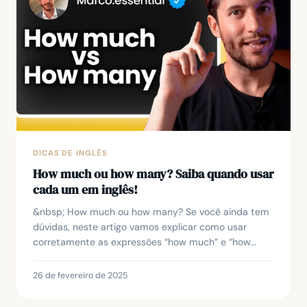
DICAS DE INGLÊS
How much ou how many? Saiba quando usar
cada um em inglês!
&nbsp; How much ou how many? Se você ainda tem
dúvidas, neste artigo vamos explicar como usar
corretamente as expressões “how much” e “how
many” em inglês para fazer perguntas sobre
quantidades. Ao...
26 de fevereiro de 2025