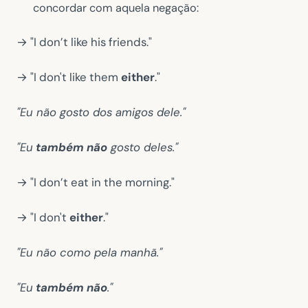
concordar com aquela negação:
→ "I don’t like his friends."
→ "I don't like them
either
."
"Eu não gosto dos amigos dele."
"Eu
também não
gosto deles."
→ "I don’t eat in the morning."
→ "I don't
either
."
"Eu não como pela manhã."
"Eu
também não
."