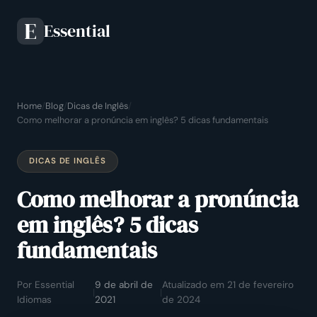
Essential
E
Home
/
Blog
/
Dicas de Inglês
/
Como melhorar a pronúncia em inglês? 5 dicas fundamentais
DICAS DE INGLÊS
Como melhorar a pronúncia
em inglês? 5 dicas
fundamentais
Por Essential
9 de abril de
Atualizado em 21 de fevereiro
|
|
Idiomas
2021
de 2024