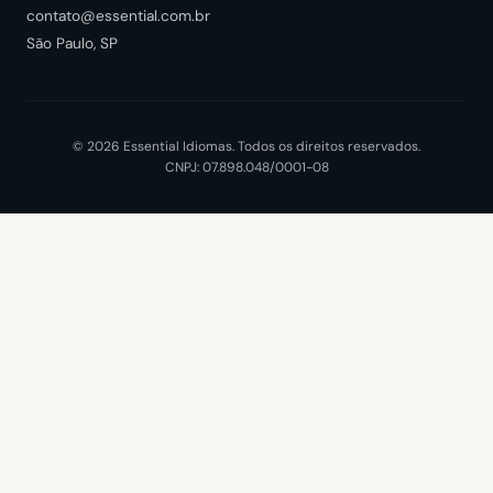
contato@essential.com.br
São Paulo, SP
© 2026 Essential Idiomas. Todos os direitos reservados.
CNPJ: 07.898.048/0001-08