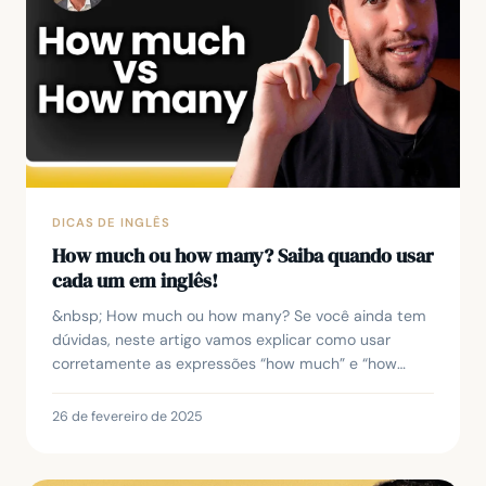
DICAS DE INGLÊS
How much ou how many? Saiba quando usar
cada um em inglês!
&nbsp; How much ou how many? Se você ainda tem
dúvidas, neste artigo vamos explicar como usar
corretamente as expressões “how much” e “how
many” em inglês para fazer perguntas sobre
quantidades. Ao...
26 de fevereiro de 2025