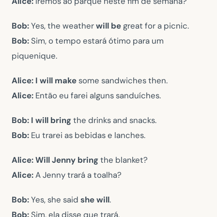
Alice:
Iremos ao parque neste fim de semana?
Bob:
Yes, the weather
will be
great for a picnic.
Bob:
Sim, o tempo estará ótimo para um
piquenique.
Alice:
I will make
some sandwiches then.
Alice:
Então eu farei alguns sanduíches.
Bob:
I will bring
the drinks and snacks.
Bob:
Eu trarei as bebidas e lanches.
Alice:
Will Jenny bring
the blanket?
Alice:
A Jenny trará a toalha?
Bob:
Yes, she said
she will
.
Bob:
Sim, ela disse que trará.