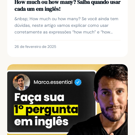
How much ou how many? Saiba quando usar
cada um em inglês!
&nbsp; How much ou how many? Se você ainda tem
dúvidas, neste artigo vamos explicar como usar
corretamente as expressões “how much” e “how
many” em inglês para fazer perguntas sobre
quantidades. Ao...
26 de fevereiro de 2025