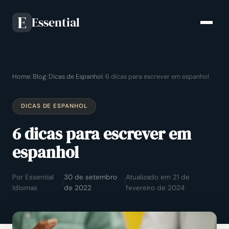
Essential
E
Home
/
Blog
/
Dicas de Espanhol
/
6 dicas para escrever em espanhol
DICAS DE ESPANHOL
6 dicas para escrever em
espanhol
Por Essential
30 de setembro
Atualizado em 21 de
|
|
Idiomas
de 2022
fevereiro de 2024