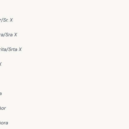
/Sr. X
a/Sra X
ita/Srta X
X
a
ñor
ñora