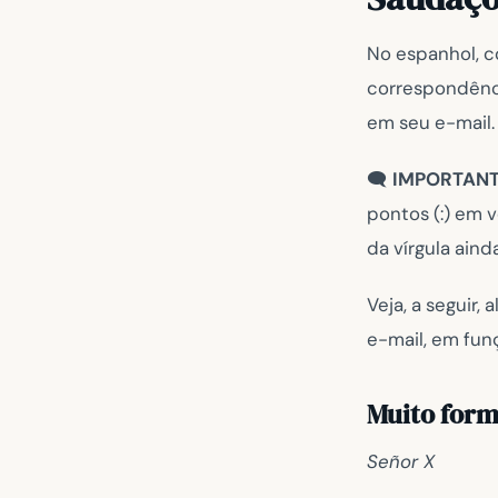
No espanhol, c
correspondênc
em seu e-mail.
🗨️
IMPORTANT
pontos (:) em v
da vírgula ain
Veja, a seguir
e-mail, em fun
Muito form
Señor X