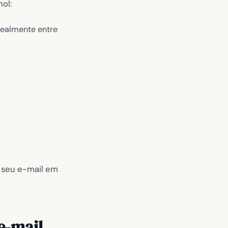
ol:
dealmente entre
 seu e-mail em
e-mail