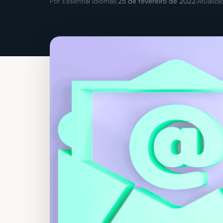
Por Essential Idiomas
|
25 de fevereiro de 2022
|
Atualiz