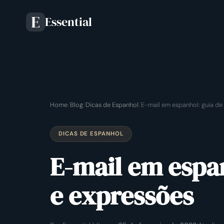
Essential
E
Home
/
Blog
/
Dicas de Espanhol
/
E-mail em espanhol: guia de
DICAS DE ESPANHOL
E-mail em espan
e expressões