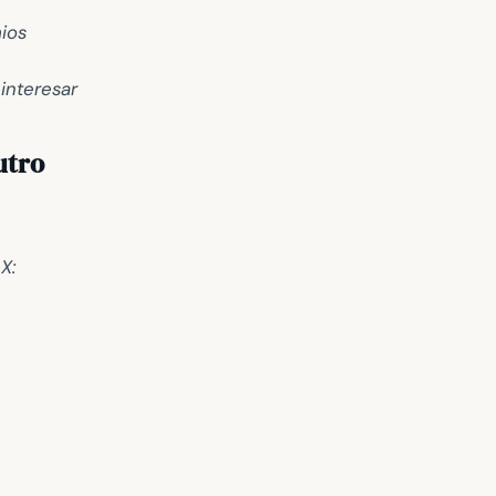
ios
interesar
utro
X: