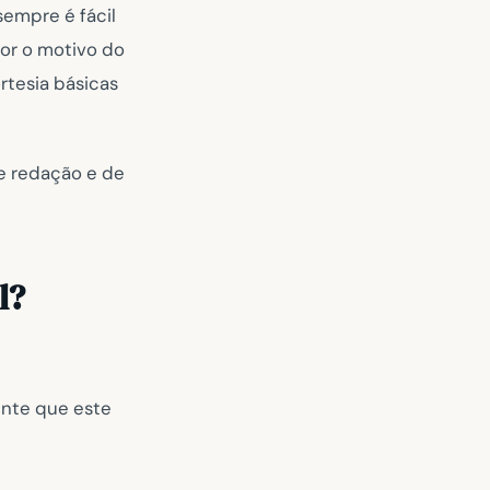
sempre é fácil
for o motivo do
rtesia básicas
de redação e de
l?
ente que este