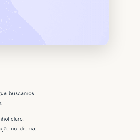
gua, buscamos
.
hol claro,
ção no idioma.