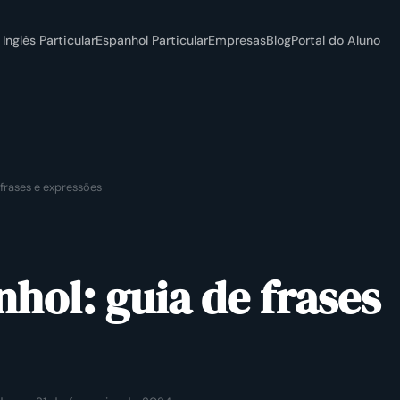
Inglês Particular
Espanhol Particular
Empresas
Blog
Portal do Aluno
 frases e expressões
hol: guia de frases