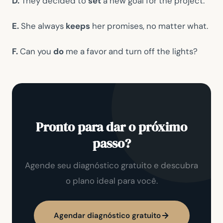
D.
They decided to
set
a new goal for the project.
E.
She always
keeps
her promises, no matter what.
F.
Can you
do
me a favor and turn off the lights?
Pronto para dar o próximo
passo?
Agende seu diagnóstico gratuito e descubra
o plano ideal para você.
Agendar diagnóstico gratuito