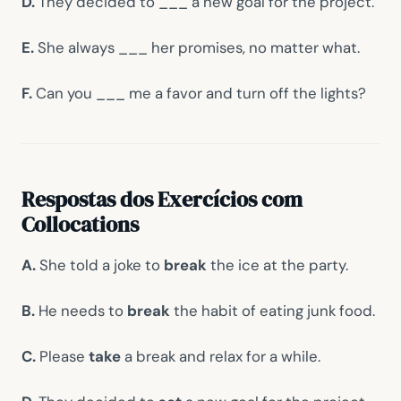
D.
They decided to ___ a new goal for the project.
E.
She always ___ her promises, no matter what.
F.
Can you ___ me a favor and turn off the lights?
Respostas dos Exercícios com
Collocations
A.
She told a joke to
break
the ice at the party.
B.
He needs to
break
the habit of eating junk food.
C.
Please
take
a break and relax for a while.