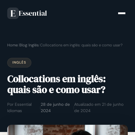
Essential
E
Home
/
Blog
/
Inglês
/
Collocations em inglês: quais são e como usar?
INGLÊS
Collocations em inglês:
quais são e como usar?
Por Essential
28 de junho de
Atualizado em 21 de junho
|
|
Idiomas
2024
de 2024