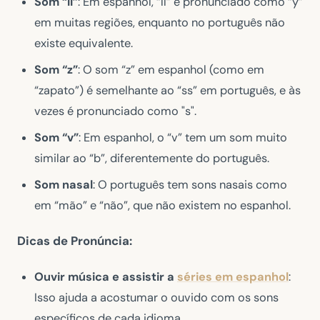
Som “ll”
: Em espanhol, “ll” é pronunciado como “y”
em muitas regiões, enquanto no português não
existe equivalente.
Som “z”
: O som “z” em espanhol (como em
“zapato”) é semelhante ao “ss” em português, e às
vezes é pronunciado como "s".
Som “v”
: Em espanhol, o “v” tem um som muito
similar ao “b”, diferentemente do português.
Som nasal
: O português tem sons nasais como
em “mão” e “não”, que não existem no espanhol.
Dicas de Pronúncia:
Ouvir música e assistir a
séries em espanhol
:
Isso ajuda a acostumar o ouvido com os sons
específicos de cada idioma.