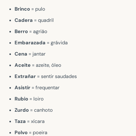
Brinco
= pulo
Cadera
= quadril
Berro
= agrião
Embarazada
= grávida
Cena
= jantar
Aceite
= azeite, óleo
Extrañar
= sentir saudades
Asistir
= frequentar
Rubio
= loiro
Zurdo
= canhoto
Taza
= xícara
Polvo
= poeira