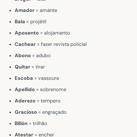
Amador
= amante
Bala
= projétil
Aposento
= alojamento
Cachear
= fazer revista policial
Abono
= adubo
Quitar
= tirar
Escoba
= vassoura
Apellido
= sobrenome
Aderezo
= tempero
Gracioso
= engraçado
Billón
= trilhão
Atestar
= encher