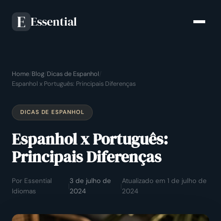
Essential
E
Home
/
Blog
/
Dicas de Espanhol
/
Espanhol x Português: Principais Diferenças
DICAS DE ESPANHOL
Espanhol x Português:
Principais Diferenças
Por Essential
3 de julho de
Atualizado em 1 de julho de
|
|
Idiomas
2024
2024