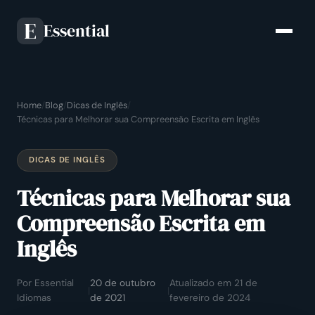
Essential
E
Home
/
Blog
/
Dicas de Inglês
/
Técnicas para Melhorar sua Compreensão Escrita em Inglês
DICAS DE INGLÊS
Técnicas para Melhorar sua
Compreensão Escrita em
Inglês
Por Essential
20 de outubro
Atualizado em 21 de
|
|
Idiomas
de 2021
fevereiro de 2024