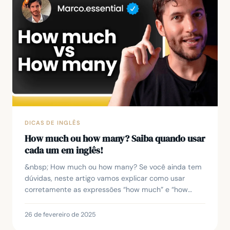
DICAS DE INGLÊS
How much ou how many? Saiba quando usar
cada um em inglês!
&nbsp; How much ou how many? Se você ainda tem
dúvidas, neste artigo vamos explicar como usar
corretamente as expressões “how much” e “how
many” em inglês para fazer perguntas sobre
quantidades. Ao...
26 de fevereiro de 2025