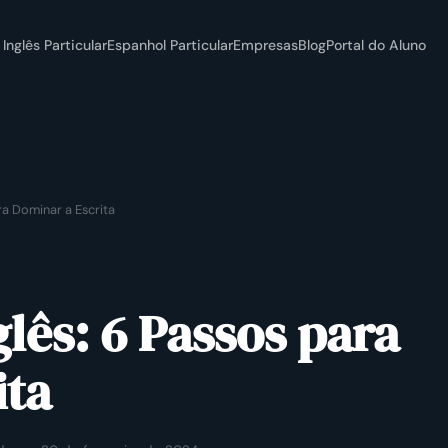
Inglês Particular
Espanhol Particular
Empresas
Blog
Portal do Aluno
ra Dominar a Escrita
lês: 6 Passos para
ita