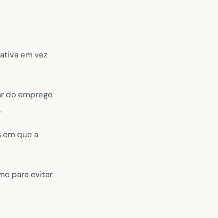
a ativa em vez
sar do emprego
.
s em que a
mo para evitar