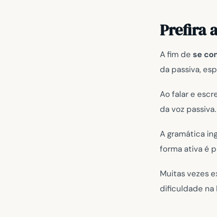
Prefira 
A fim de
se com
da passiva, esp
Ao falar e esc
da voz passiva
A gramática in
forma ativa é p
Muitas vezes e
dificuldade na l