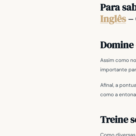
Para sa
Inglês
– 
Domine 
Assim como no 
importante par
Afinal, a pontu
como a entona
Treine 
Como diversas 