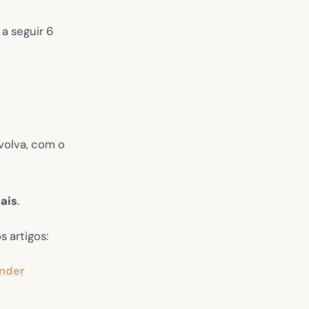
a seguir 6
nvolva, com o
ais
.
s artigos:
ender