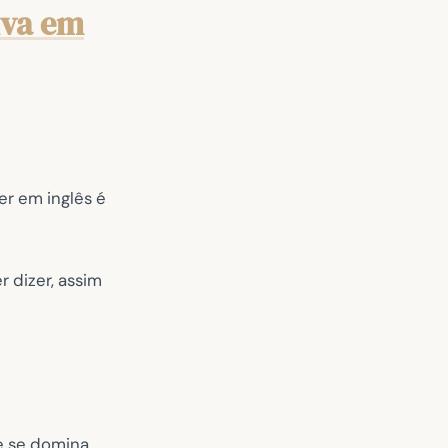
iva em
r em inglês é
r dizer, assim
e se domina