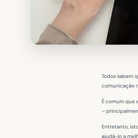
Todos sabem q
comunicação n
É comum que es
– principalme
Entretanto, is
ajudá-lo a mel