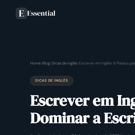
Essential
E
Home
/
Blog
/
Dicas de Inglês
/
Escrever em Inglês: 6 Passos pa
DICAS DE INGLÊS
Escrever em Ing
Dominar a Escr