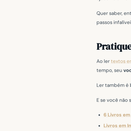
Quer saber, en
passos infalívei
Pratique
Ao ler
textos e
tempo, seu
voc
Ler também é 
E se você não s
6 Livros em
Livros em I