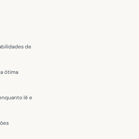
abilidades de
ma ótima
enquanto lê e
sões