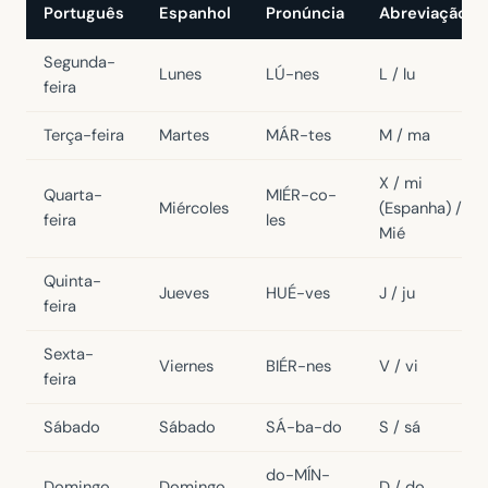
Português
Espanhol
Pronúncia
Abreviação
Segunda-
Lunes
LÚ-nes
L / lu
feira
Terça-feira
Martes
MÁR-tes
M / ma
X / mi
Quarta-
MIÉR-co-
Miércoles
(Espanha) /
feira
les
Mié
Quinta-
Jueves
HUÉ-ves
J / ju
feira
Sexta-
Viernes
BIÉR-nes
V / vi
feira
Sábado
Sábado
SÁ-ba-do
S / sá
do-MÍN-
Domingo
Domingo
D / do