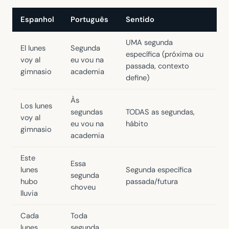
Espanhol
Português
Sentido
UMA segunda
El lunes
Segunda
específica (próxima ou
voy al
eu vou na
passada, contexto
gimnasio
academia
define)
Às
Los lunes
segundas
TODAS as segundas,
voy al
eu vou na
hábito
gimnasio
academia
Este
Essa
lunes
Segunda específica
segunda
hubo
passada/futura
choveu
lluvia
Cada
Toda
lunes
segunda