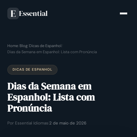
Essential
E
Home
/
Blog
/
Dicas de Espanhol
/
Dias da Semana em Espanhol: Lista com Pronúncia
DICAS DE ESPANHOL
Dias da Semana em
Espanhol: Lista com
Pronúncia
Por Essential Idiomas
|
2 de maio de 2026