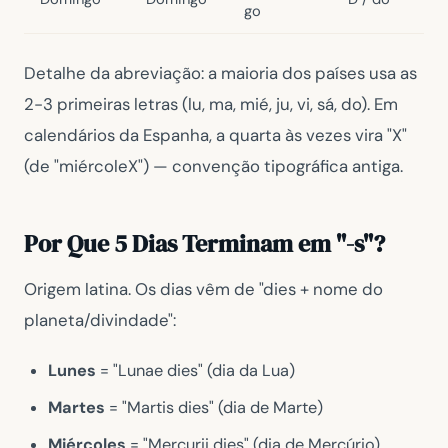
go
Detalhe da abreviação: a maioria dos países usa as
2-3 primeiras letras (lu, ma, mié, ju, vi, sá, do). Em
calendários da Espanha, a quarta às vezes vira "X"
(de "miércoleX") — convenção tipográfica antiga.
Por Que 5 Dias Terminam em "-s"?
Origem latina. Os dias vêm de "dies + nome do
planeta/divindade":
Lunes
= "Lunae dies" (dia da Lua)
Martes
= "Martis dies" (dia de Marte)
Miércoles
= "Mercurii dies" (dia de Mercúrio)